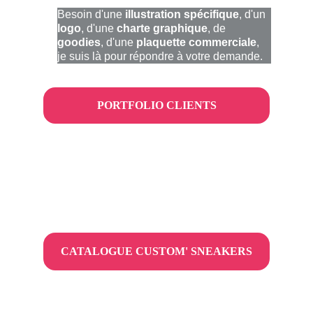
Besoin d'une 
illustration spécifique
, d'un 
logo
, d'une 
charte graphique
, de 
goodies
, d'une 
plaquette commerciale
, 
je suis là pour répondre à votre demande.
PORTFOLIO CLIENTS
Envie d'offrir un 
cadeau original
 à un 
collaborateur, un client ou un proche, je 
personnalise des sneakers à la main
 !
Contactez-moi et étudions votre projet.
CATALOGUE CUSTOM' SNEAKERS