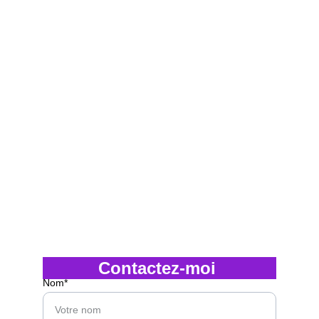
Agence créative
 spécialisée en direction 
artistique, design graphique et illustration. 
Une expertise confirmée depuis plus de 26 
ans.
Téléphone
+33 6 87 97 12 45
Email
christophe@cbocom.fr
Adresse
154  rue de Lourmel BAT A 75015 PARIS
Contactez-moi 
Nom*